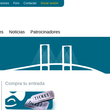
esiones
Foro
Contactar
Iniciar sesión
es
Noticias
Patrocinadores
Compra tu entrada