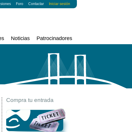
esiones
Foro
Contactar
Iniciar sesión
es
Noticias
Patrocinadores
Compra tu entrada