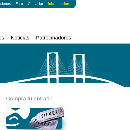
esiones
Foro
Contactar
Iniciar sesión
es
Noticias
Patrocinadores
Compra tu entrada