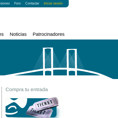
esiones
Foro
Contactar
Iniciar sesión
es
Noticias
Patrocinadores
Compra tu entrada