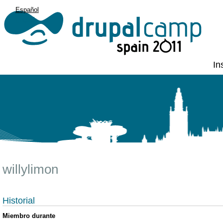
Español
English
In
willylimon
Historial
Miembro durante