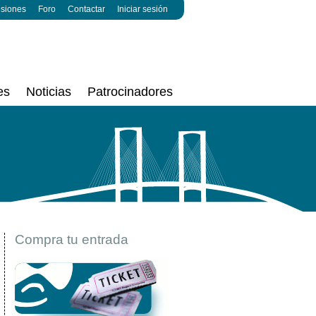
esiones
Foro
Contactar
Iniciar sesión
es
Noticias
Patrocinadores
Compra tu entrada