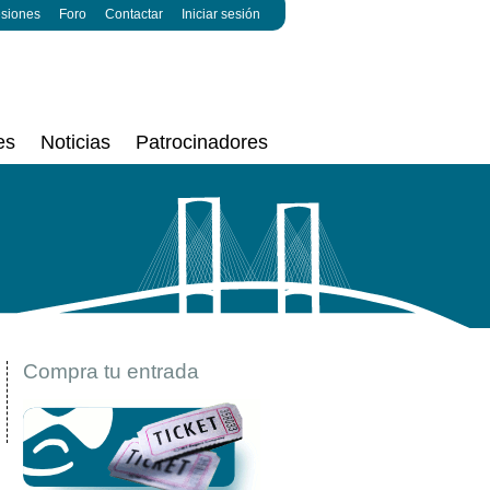
esiones
Foro
Contactar
Iniciar sesión
es
Noticias
Patrocinadores
Compra tu entrada