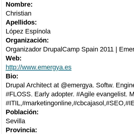
Nombre:
Christian
Apellidos:
López Espínola
Organización:
Organizador DrupalCamp Spain 2011 | Eme
Web:
http://www.emergya.es
Bio:
Drupal Architect at @emergya. Softw. Engin
#FLOSS. Early adopter. #Agile evangelist. M
#ITIL,#marketingonline,#cbcajasol,#SEO,#I
Población:
Sevilla
Provincia: