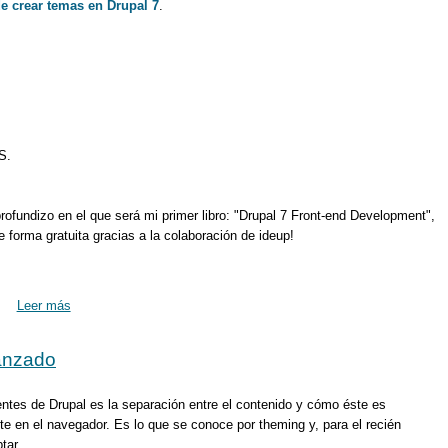
de crear temas en Drupal 7
.
S.
ofundizo en el que será mi primer libro: "Drupal 7 Front-end Development",
e forma gratuita gracias a la colaboración de ideup!
Leer más
vanzado
ntes de Drupal es la separación entre el contenido y cómo éste es
e en el navegador. Es lo que se conoce por theming y, para el recién
tar.