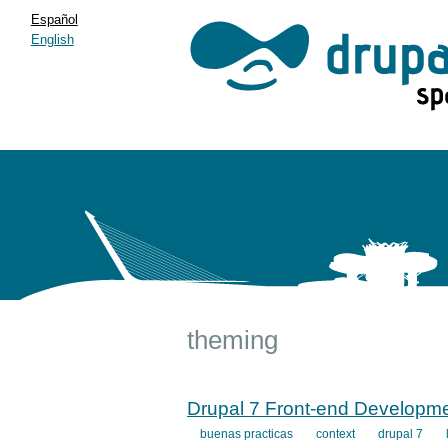
Español
English
theming
Drupal 7 Front-end Developm
buenas practicas
context
drupal 7