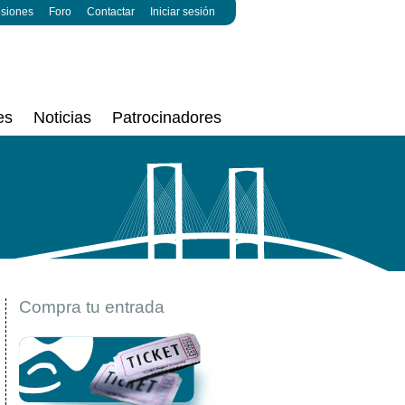
esiones
Foro
Contactar
Iniciar sesión
es
Noticias
Patrocinadores
Compra tu entrada