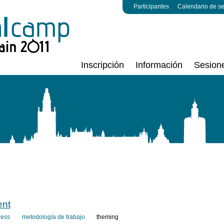
Participantes
Calendario de s
Inscripción
Información
Sesion
ent
less
metodología de trabajo
theming