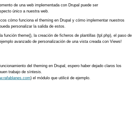
 elemento de una web implementada con Drupal puede ser
aspecto único a nuestra web.
icos cómo funciona el theming en Drupal y cómo implementar nuestros
ueda personalizar la salida de estos.
 función theme(), la creación de ficheros de plantillas (tpl.php), el paso de
n ejemplo avanzado de personalización de una vista creada con Views!
 funcionamiento del theming en Drupal, espero haber dejado claros los
en trabajo de síntesis.
ww.rafablanes.com
) el módulo que utilicé de ejemplo.