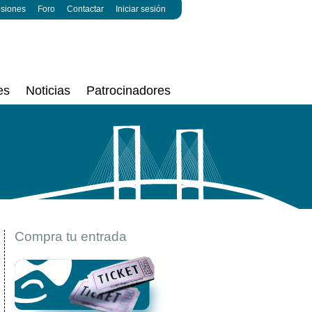
esiones
Foro
Contactar
Iniciar sesión
es
Noticias
Patrocinadores
Compra tu entrada