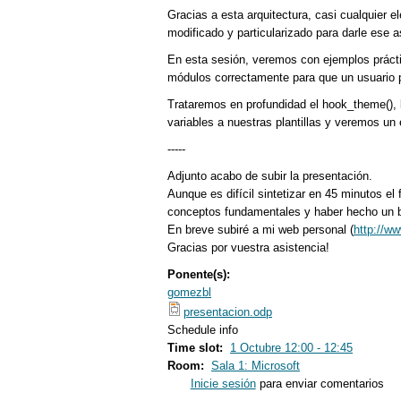
Gracias a esta arquitectura, casi cualquier
modificado y particularizado para darle ese 
En esta sesión, veremos con ejemplos práct
módulos correctamente para que un usuario p
Trataremos en profundidad el hook_theme(), la
variables a nuestras plantillas y veremos u
-----
Adjunto acabo de subir la presentación.
Aunque es difícil sintetizar en 45 minutos el
conceptos fundamentales y haber hecho un bu
En breve subiré a mi web personal (
http://w
Gracias por vuestra asistencia!
Ponente(s):
gomezbl
presentacion.odp
Schedule info
Time slot:
1 Octubre 12:00 - 12:45
Room:
Sala 1: Microsoft
Inicie sesión
para enviar comentarios