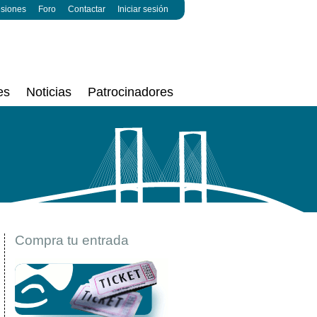
esiones
Foro
Contactar
Iniciar sesión
es
Noticias
Patrocinadores
Compra tu entrada