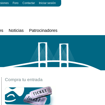
esiones
Foro
Contactar
Iniciar sesión
es
Noticias
Patrocinadores
Compra tu entrada