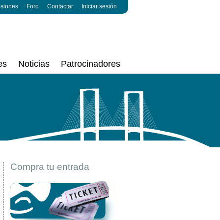
esiones
Foro
Contactar
Iniciar sesión
es
Noticias
Patrocinadores
Compra tu entrada