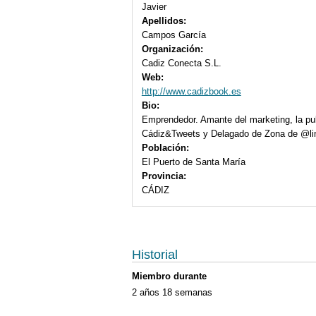
Javier
Apellidos:
Campos García
Organización:
Cadiz Conecta S.L.
Web:
http://www.cadizbook.es
Bio:
Emprendedor. Amante del marketing, la pub
Cádiz&Tweets y Delagado de Zona de @lin
Población:
El Puerto de Santa María
Provincia:
CÁDIZ
Historial
Miembro durante
2 años 18 semanas