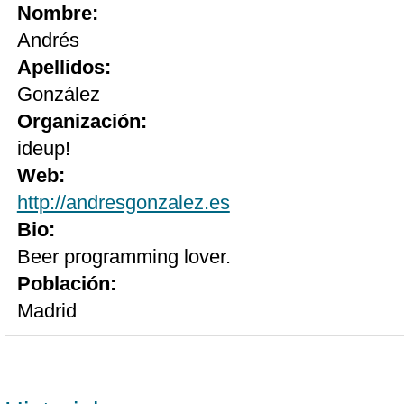
Nombre:
Andrés
Apellidos:
González
Organización:
ideup!
Web:
http://andresgonzalez.es
Bio:
Beer programming lover.
Población:
Madrid