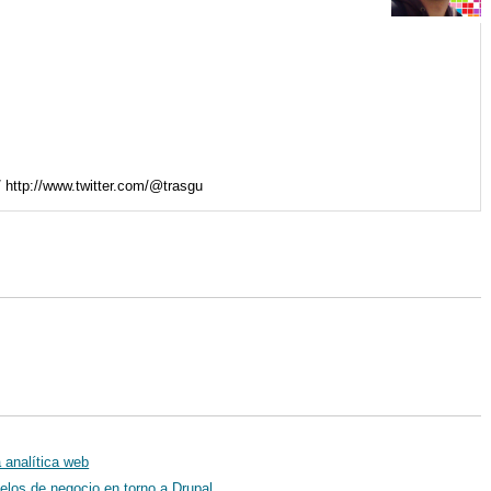
 http://www.twitter.com/@trasgu
 analítica web
los de negocio en torno a Drupal