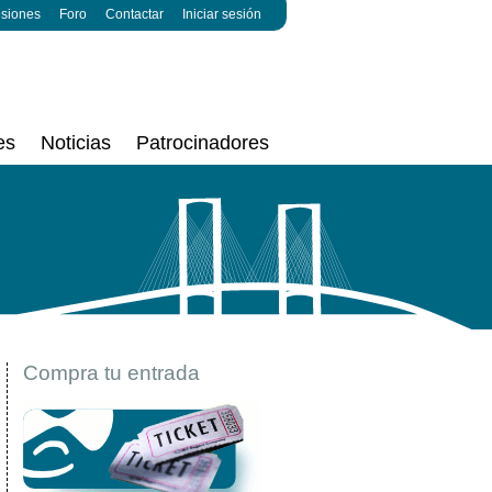
esiones
Foro
Contactar
Iniciar sesión
es
Noticias
Patrocinadores
Compra tu entrada