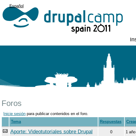
Español
English
In
Foros
Inicie sesión
para publicar contenidos en el foro.
Tema
Respuestas
Crea
Aporte: Videotutoriales sobre Drupal
0
1 año