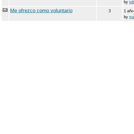
by
ro
Me ofrezco como voluntario
3
1 año
by
ma