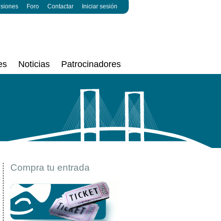
esiones
Foro
Contactar
Iniciar sesión
es
Noticias
Patrocinadores
Compra tu entrada