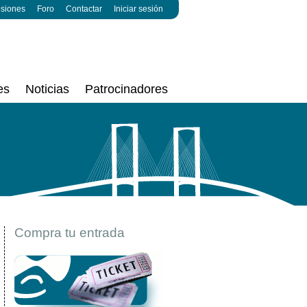
esiones
Foro
Contactar
Iniciar sesión
es
Noticias
Patrocinadores
Compra tu entrada