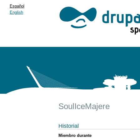
Español
English
SoulIceMajere
Historial
Miembro durante