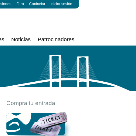
esiones
Foro
Contactar
Iniciar sesión
es
Noticias
Patrocinadores
Compra tu entrada