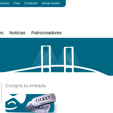
esiones
Foro
Contactar
Iniciar sesión
es
Noticias
Patrocinadores
Compra tu entrada