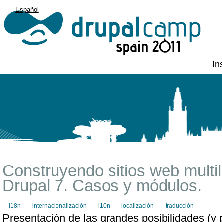
Español
English
In
Construyendo sitios web multi
Drupal 7. Casos y módulos.
i18n
internacionalización
l10n
localización
traducción
Presentación de las grandes posibilidades (y