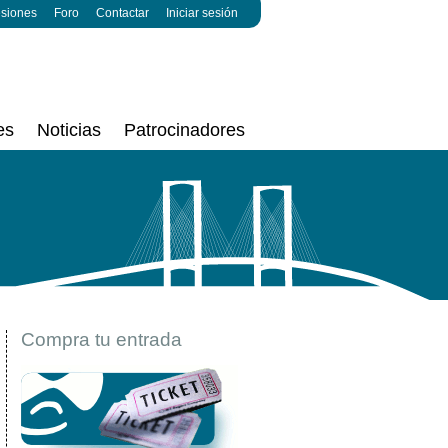
esiones
Foro
Contactar
Iniciar sesión
es
Noticias
Patrocinadores
Compra tu entrada