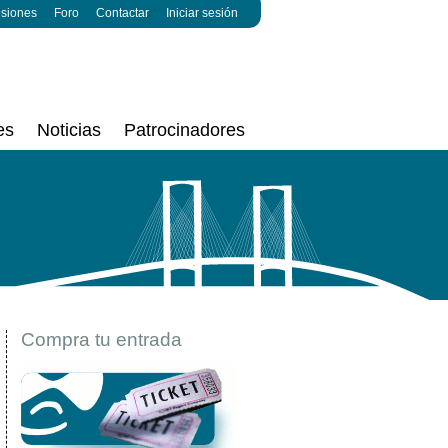
esiones
Foro
Contactar
Iniciar sesión
es
Noticias
Patrocinadores
Compra tu entrada