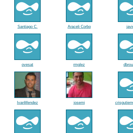
Santiago C.
Araceli Corbo
javi
ovesat
rmglez
dbrou
IvanMendez
josemi
crisgutier