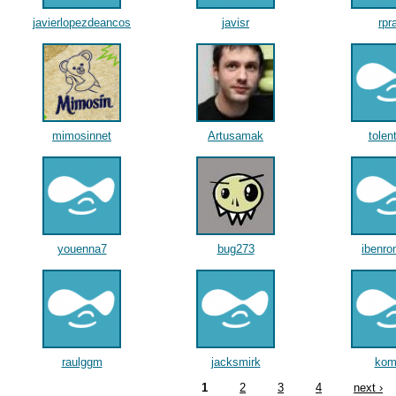
javierlopezdeancos
javisr
rpr
mimosinnet
Artusamak
tolen
youenna7
bug273
ibenro
raulggm
jacksmirk
kom
1
2
3
4
next ›