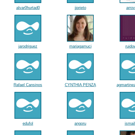
alvar0hurtad0
jjprieto
arrov
jarodriguez
mariagamuci
ruido
Rafael Cansinos
CYNTHIA PENZA
agmartinez
edufol
angoru
ismai