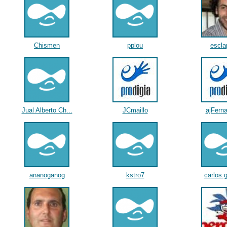
Chismen
pplou
escla
Jual Alberto Ch...
JCmaillo
ajFern
ananoganog
kstro7
carlos.g