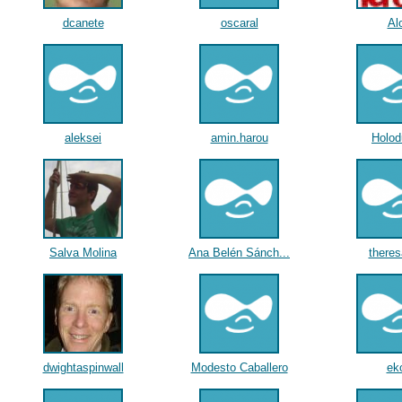
dcanete
oscaral
Al
aleksei
amin.harou
Holod
Salva Molina
Ana Belén Sánch...
there
dwightaspinwall
Modesto Caballero
ek