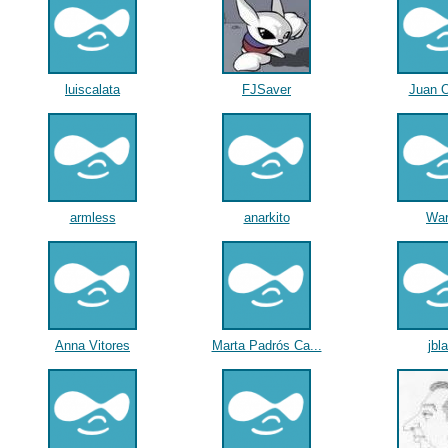
luiscalata
FJSaver
Juan O
armless
anarkito
Wa
Anna Vitores
Marta Padrós Ca...
jbl