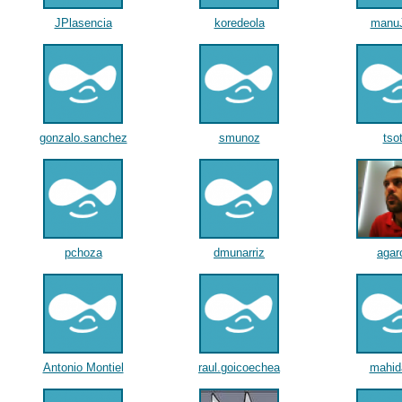
JPlasencia
koredeola
manu
gonzalo.sanchez
smunoz
tso
pchoza
dmunarriz
agar
Antonio Montiel
raul.goicoechea
mahid